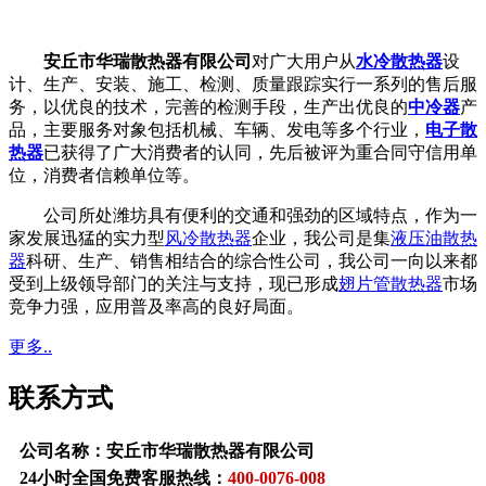
安丘市华瑞散热器有限公司
对广大用户从
水冷散热器
设
计、生产、安装、施工、检测、质量跟踪实行一系列的售后服
务，以优良的技术，完善的检测手段，生产出优良的
中冷器
产
品，主要服务对象包括机械、车辆、发电等多个行业，
电子散
热器
已获得了广大消费者的认同，先后被评为重合同守信用单
位，消费者信赖单位等。
公司所处潍坊具有便利的交通和强劲的区域特点，作为一
家发展迅猛的实力型
风冷散热器
企业，我公司是集
液压油散热
器
科研、生产、销售相结合的综合性公司，我公司一向以来都
受到上级领导部门的关注与支持，现已形成
翅片管散热器
市场
竞争力强，应用普及率高的良好局面。
更多..
联系方式
公司名称：安丘市华瑞散热器有限公司
24小时全国免费客服热线：
400-0076-008