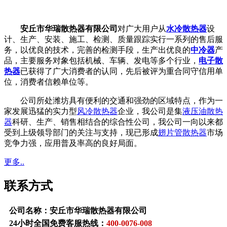
安丘市华瑞散热器有限公司
对广大用户从
水冷散热器
设
计、生产、安装、施工、检测、质量跟踪实行一系列的售后服
务，以优良的技术，完善的检测手段，生产出优良的
中冷器
产
品，主要服务对象包括机械、车辆、发电等多个行业，
电子散
热器
已获得了广大消费者的认同，先后被评为重合同守信用单
位，消费者信赖单位等。
公司所处潍坊具有便利的交通和强劲的区域特点，作为一
家发展迅猛的实力型
风冷散热器
企业，我公司是集
液压油散热
器
科研、生产、销售相结合的综合性公司，我公司一向以来都
受到上级领导部门的关注与支持，现已形成
翅片管散热器
市场
竞争力强，应用普及率高的良好局面。
更多..
联系方式
公司名称：安丘市华瑞散热器有限公司
24小时全国免费客服热线：
400-0076-008