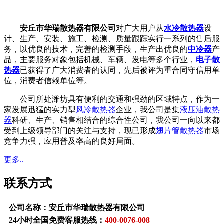
安丘市华瑞散热器有限公司
对广大用户从
水冷散热器
设
计、生产、安装、施工、检测、质量跟踪实行一系列的售后服
务，以优良的技术，完善的检测手段，生产出优良的
中冷器
产
品，主要服务对象包括机械、车辆、发电等多个行业，
电子散
热器
已获得了广大消费者的认同，先后被评为重合同守信用单
位，消费者信赖单位等。
公司所处潍坊具有便利的交通和强劲的区域特点，作为一
家发展迅猛的实力型
风冷散热器
企业，我公司是集
液压油散热
器
科研、生产、销售相结合的综合性公司，我公司一向以来都
受到上级领导部门的关注与支持，现已形成
翅片管散热器
市场
竞争力强，应用普及率高的良好局面。
更多..
联系方式
公司名称：安丘市华瑞散热器有限公司
24小时全国免费客服热线：
400-0076-008