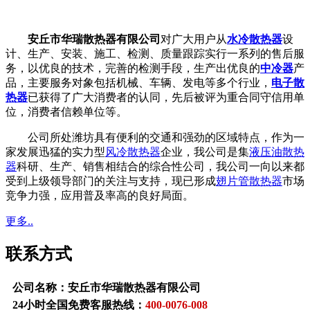
安丘市华瑞散热器有限公司
对广大用户从
水冷散热器
设
计、生产、安装、施工、检测、质量跟踪实行一系列的售后服
务，以优良的技术，完善的检测手段，生产出优良的
中冷器
产
品，主要服务对象包括机械、车辆、发电等多个行业，
电子散
热器
已获得了广大消费者的认同，先后被评为重合同守信用单
位，消费者信赖单位等。
公司所处潍坊具有便利的交通和强劲的区域特点，作为一
家发展迅猛的实力型
风冷散热器
企业，我公司是集
液压油散热
器
科研、生产、销售相结合的综合性公司，我公司一向以来都
受到上级领导部门的关注与支持，现已形成
翅片管散热器
市场
竞争力强，应用普及率高的良好局面。
更多..
联系方式
公司名称：安丘市华瑞散热器有限公司
24小时全国免费客服热线：
400-0076-008